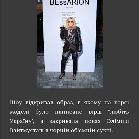
Шоу відкривав образ, в якому на торсі
моделі було написано вірш "любіть
Україну", а закривала показ Олімпія
Вайтмусташ в чорній об'ємній сукні.