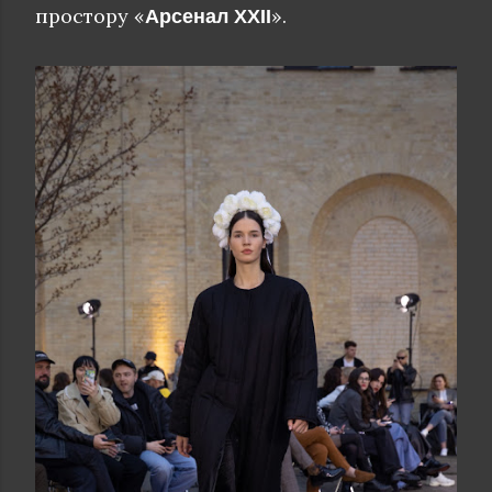
простору
«
».
Арсенал XXII