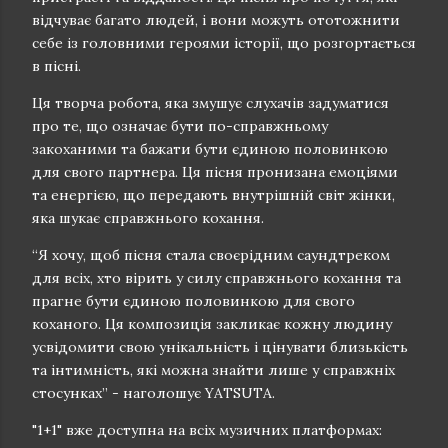
відчуває багато людей, і вони можуть ототожнити
себе із головними героями історії, що розгортається
в пісні.
Ця творча робота, яка змушує слухачів задуматися
про те, що означає бути по-справжньому
закоханими та бажати бути єдиною половинкою
для свого партнера. Ця пісня пронизана емоціями
та енергією, що передають внутрішній світ жінки,
яка шукає справжнього кохання.
“Я хочу, щоб пісня стала своєрідним саундтреком
для всіх, хто вірить у силу справжнього кохання та
прагне бути єдиною половинкою для свого
коханого. Ця композиція закликає кожну людину
усвідомити свою унікальність і цінувати близькість
та інтимність, які можна знайти лише у справжніх
стосунках” - наголошує YATSUTA.
"1+1" вже доступна на всіх музичних платформах: