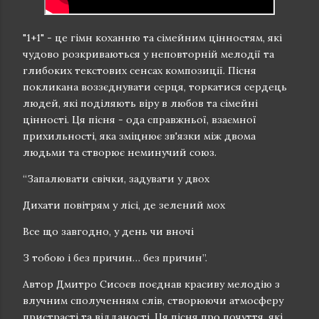
"1+1" - це гімн коханню та сімейним цінностям, які
чудово розкриваються у неповторній мелодії та
глибоких текстових сенсах композиції. Пісня
покликана воззєднувати серця, торкатися сердець
людей, які поділяють віру в любов та сімейні
цінності. Ця пісня - ода справжньої, взаємної
прихильності, яка зміцнює зв'язки між двома
людьми та створює неминучий союз.
“Запалювати свічки, задувати у двох
Дихати повітрям у лісі, де зелений мох
Все що завгодно, у день чи вночі
З тобою і без причин… без причин”.
Автор Дмитро Сисоєв поєднав красиву мелодію з
влучним сполученням слів, створюючи атмосферу
пристрасті та відданості. Ця пісня про почуття, які