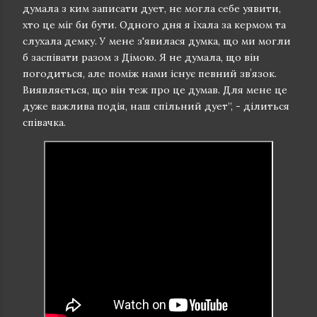
думала з ким записати дует, не могла себе уявити,
хто це міг би бути. Одного дня я їхала за кермом та
слухала демку. У мене з'явилася думка, що ми могли
б заспівати разом з Дімою. Я не думала, що він
погодиться, але поміж нами існує певний звʼязок.
Виявляється, що він теж про це думав. Для мене це
дуже важлива подія, наш спільний дует”, - ділиться
співачка.