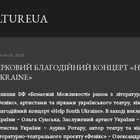
Перейти до основного вмісту
LTUREUA
пня 09, 2023
ІРКОВИЙ БЛАГОДІЙНИЙ КОНЦЕРТ «H
KRAINE»
 липня БФ «Безмежні Можливості» разом з літерату
Фенікс», артистами та зірками українського театру, к
агодійний концерт «Help South Ukraine». В заході взял
країни – Ольга Сумська, Заслужений артист України –
ртистка України – Ауріка Ротару, актор театру та к
ітературно-театрального проєкту «Фенікс» – Олександр 