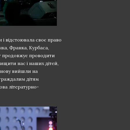
и і відстоювала своє право
нка, Франка, Курбаса,
г продовжує проводити
ищити нас і наших дітей,
знову вийшли на
страждалим дітям
ова літературно-