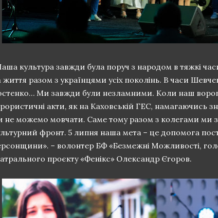
аша культура завжди була поруч з народом в тяжкі час
 життя разом з українцями усіх поколінь. В часи Шевче
остенко… Ми завжди були незламними. Коли наш воро
рористичні акти, як на Каховській ГЕС, намагаючись зн
и не можемо мовчати. Саме тому разом з колегами ми 
ультурний фронт. 5 липня наша мета – це допомога по
ерсонщини». – волонтер БФ «Безмежні Можливості, гол
еатрального проєкту «Фенікс» Олександр Єгоров.