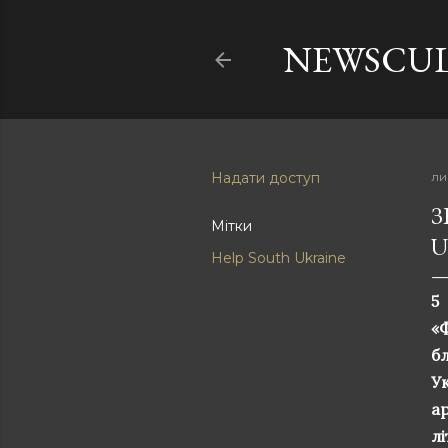
NEWSCU
Надати доступ
ли
З
Мітки
U
Help South Ukraine
5
«
бл
У
а
л