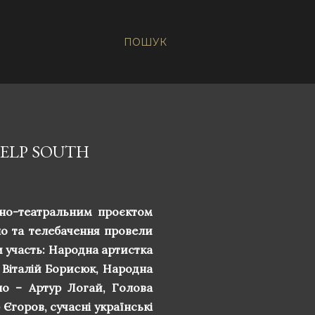
ПОШУК
ELP SOUTH
рно-театральним проєктом
іно та телебачення провели
и участь: Народна артистка
 Віталій Борисюк, Народна
іно – Артур Логай, Голова
Єгоров, сучасні українські