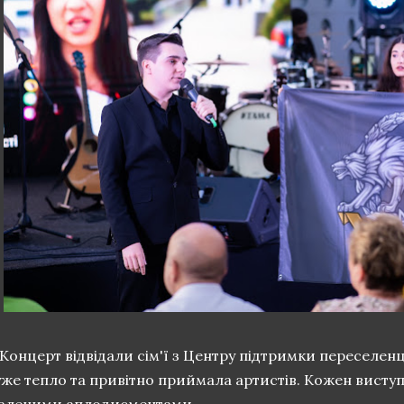
онцерт відвідали сім'ї з Центру підтримки переселенц
уже тепло та привітно приймала артистів. Кожен висту
аленими аплодисментами.