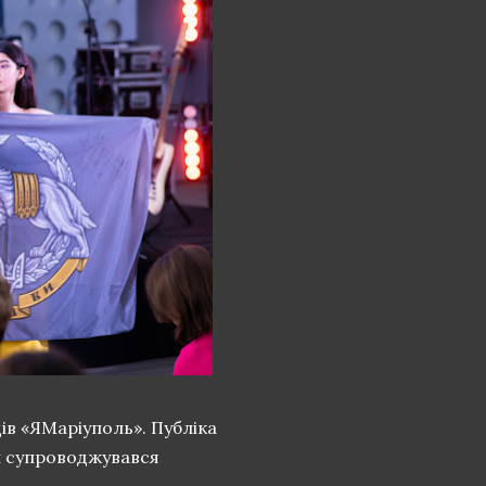
ів «ЯМаріуполь». Публіка
п супроводжувався