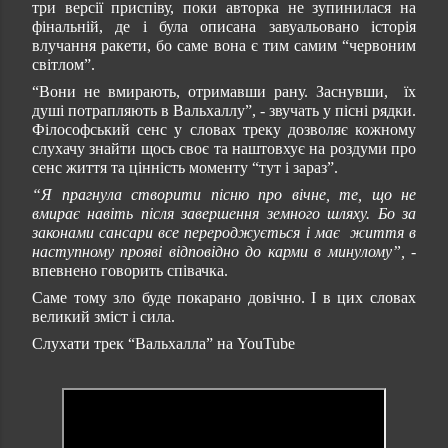
три версії приспіву, поки авторка не зупинилася на
фінальній, де і була описана завуальовано історія
влучання ракети, бо саме вона є тим самим “червоним
світлом”.
“Вони не вмирають, отримавши рану. Заснувши, їх
душі потрапляють в Вальхаллу”, - звучать у пісні рядки.
Філософський сенс у словах треку дозволяє кожному
слухачу знайти щось своє та наштовхує на роздуми про
сенс життя та цінність моменту “тут і зараз”.
“Я прагнула створити пісню про вічне, те, що не
вмирає навіть після завершення земного шляху. Бо за
законами сансари все перероджується і має життя в
наступному прояві відповідно до карми в минулому”,
-
впевнено говорить співачка.
Саме тому зло буде покарано довічно. І в цих словах
великий зміст і сила.
Слухати трек “Вальхалла” на YouTube