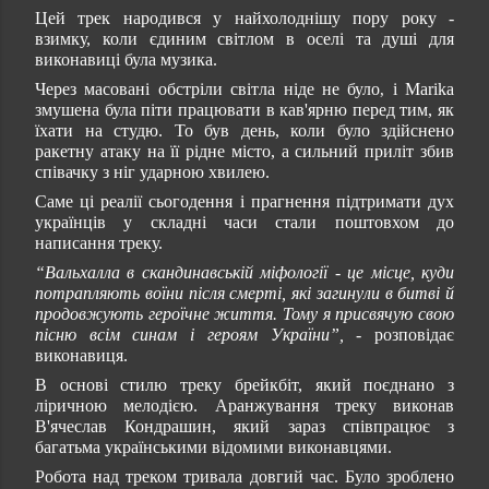
Цей трек народився у найхолоднішу пору року -
взимку, коли єдиним світлом в оселі та душі для
виконавиці була музика.
Через масовані обстріли світла ніде не було
і Marika
,
змушена була піти працювати в кав'ярню перед тим, як
їхати на студю. То був день, коли було здійснено
ракетну атаку на її рідне місто, а сильний приліт збив
співачку з ніг ударною хвилею.
Саме ці реалії сьогодення і прагнення підтримати дух
українців у складні часи стали поштовхом до
написання треку.
“Вальхалла в скандинавській міфології - це місце, куди
потрапляють воїни після смерті, які загинули в битві й
продовжують героїчне життя. Тому я присвячую свою
пісню всім синам і героям України”,
- розповідає
виконавиця.
В основі стилю треку брейкбіт, який поєднано з
ліричною мелодією. Аранжування треку виконав
В'ячеслав Кондрашин, який зараз співпрацює з
багатьма українськими відомими виконавцями.
Робота над треком тривала довгий час. Було зроблено