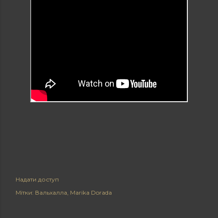
Надати доступ
Мітки:
Вальхалла
Marika Dorada