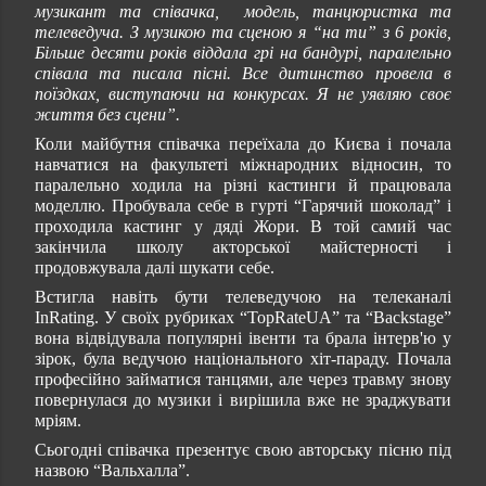
музикант та співачка, модель, танцюристка та
телеведуча. З музикою та сценою я “на ти” з 6 років,
Більше десяти років віддала грі на бандурі, паралельно
співала та писала пісні. Все дитинство провела в
поїздках, виступаючи на конкурсах. Я не уявляю своє
життя без сцени”.
Коли майбутня співачка переїхала до Києва і почала
навчатися на факультеті міжнародних відносин, то
паралельно ходила на різні кастинги й працювала
моделлю. Пробувала себе в гурті “Гарячий шоколад” і
проходила кастинг у дяді Жори. В той самий час
закінчила школу акторської майстерності і
продовжувала далі шукати себе.
Встигла навіть бути телеведучою на телеканалі
InRating. У своїх рубриках “TopRateUA” та “Backstage”
вона відвідувала популярні івенти та брала інтерв'ю у
зірок, була ведучою національного хіт-параду. Почала
професійно займатися танцями, але через травму знову
повернулася до музики і вирішила вже не зраджувати
мріям.
Сьогодні співачка презентує свою авторську пісню під
назвою “Вальхалла”.