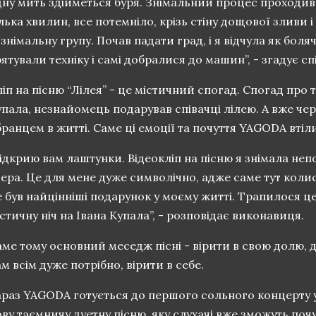
ну мить здійметься буря. Знімальний процес проходив п
лька хвилин, все потемніло, крізь стіну дощової зливи і
 знімальну групу. Почав падати град, і я відчула як боляч
ятували техніку і самі добралися до машин”, - згадує сп
іп на пісню “Лілея” - це містичний спогад. Спогад про т
пала, незнайомець подарував співачці лілею. А вже через
ранцем в житті. Саме ці емоції та почуття YAGODA втілил
ідкрию вам лаштунки. Відеокліп на пісню я знімала непо
ера. Це для мене дуже символічно, адже саме тут колис
 був найцінніші подарунок у моєму житті. Трапилося це 
стичну ніч на Івана Купала”, - розповідає виконавиця.
ме тому основний меседж пісні - вірити в свою долю, д
м всім дуже потрібно, вірити в себе.
раз YAGODA готується до першого сольного концерту у 
ву таємничу дуетну пісню, яку слухачі вже зможуть почу