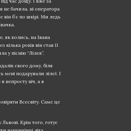
ід час дощу. І вже за
 я не бачила, ні оператора
е він бʼє по шкірі. Ми ледь
івачка.
е, як колись, на Івана
 кілька років він став її
а у піснію “Лілея”.
далік свого дому, біля
ь мені подарували лілеї. І
в непросту ніч, а в
овіряти Всесвіту. Саме це
Львові. Крім того, готує
ти наприкінці літа.