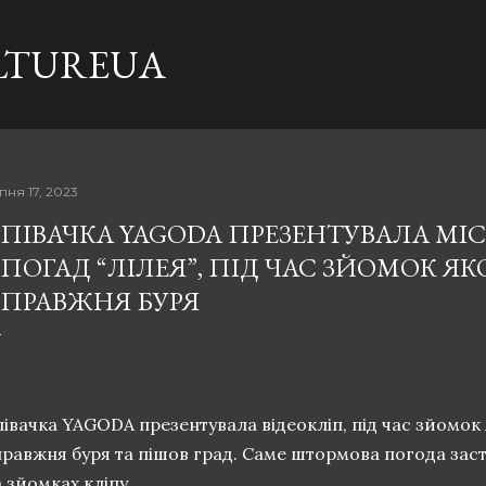
Перейти до основного вмісту
LTUREUA
пня 17, 2023
ПІВАЧКА YAGODA ПРЕЗЕНТУВАЛА МІ
ПОГАД “ЛІЛЕЯ”, ПІД ЧАС ЗЙОМОК Я
ПРАВЖНЯ БУРЯ
івачка YAGODA презентувала відеокліп, під час зйомок
равжня буря та пішов град. Саме штормова погода заста
 зйомках кліпу.