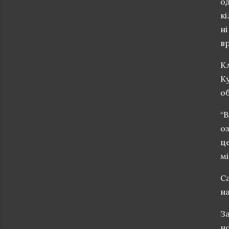
од
кі
ні
вр
Кл
Ку
об
“В
оз
це
мі
Са
на
За
но