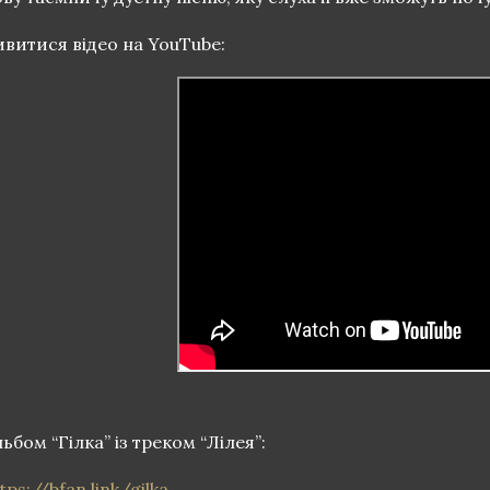
ивитися відео на YouTube:
ьбом “Гілка” із треком “Лілея”:
tps://bfan.link/gilka