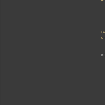
На
Мі
К