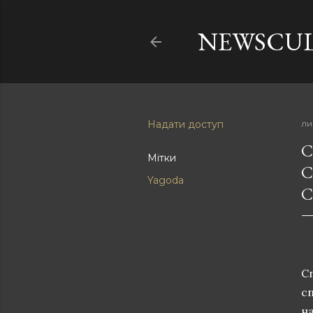
NEWSCU
Надати доступ
ли
С
Мітки
С
Yagoda
С
Сп
сп
на