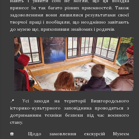
навіть і уявити собі не могли, що ця поїздка
принесе їм так багато різних приємностей. Також
задоволеними вони лишилися результатами своєї
творчої праці і пообіцяли, що неодмінно завітають
до музею ще, прихопивши знайомих і родичів.
📍 Усі заходи на території Вишгородського
історико-культурного заповідника проводяться з
дотриманням техніки безпеки під час воєнного
стану.
☎️ Щодо замовлення екскурсій Музеєм