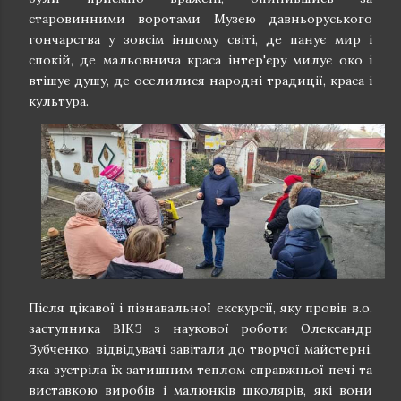
старовинними воротами Музею давньоруського
гончарства у зовсім іншому світі, де панує мир і
спокій, де мальовнича краса інтер'єру милує око і
втішує душу, де оселилися народні традиції, краса і
культура.
Після цікавої і пізнавальної екскурсії, яку провів в.о.
заступника ВІКЗ з наукової роботи Олександр
Зубченко, відвідувачі завітали до творчої майстерні,
яка зустріла їх затишним теплом справжньої печі та
виставкою виробів і малюнків школярів, які вони