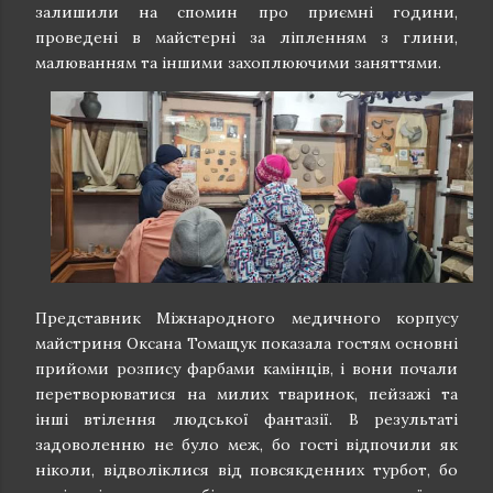
залишили на спомин про приємні години,
проведені в майстерні за ліпленням з глини,
малюванням та іншими захоплюючими заняттями.
Представник Міжнародного медичного корпусу
майстриня Оксана Томащук показала гостям основні
прийоми розпису фарбами камінців, і вони почали
перетворюватися на милих тваринок, пейзажі та
інші втілення людської фантазії. В результаті
задоволенню не було меж, бо гості відпочили як
ніколи, відволіклися від повсякденних турбот, бо