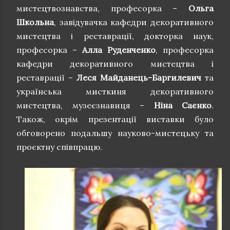
мистецтвознавства, професорка –
Ольга
Школьна
, завідувачка кафедри декоративного
мистецтва і реставрації, докторка наук,
професорка –
Алла Руденченко
, професорка
кафедри декоративного мистецтва і
реставрації –
Леся Майданець-Баргилевич
та
українська мисткиня декоративного
мистецтва, музеєзнавиця –
Ніна Саєнко
.
Також, окрім презентації виставки було
обговорено подальшу науково-мистецьку та
проєктну співпрацю.