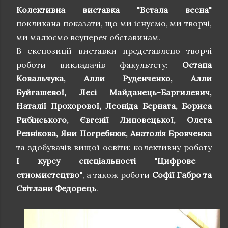
Колективна виставка "Встала весна"
покликана показати, що ми існуємо, ми творчі,
ми малюємо всупереч обставинам.
В експозиції виставки представлено творчі
роботи викладачів факультету:
Остапа
Ковальчука, Алли Руденченко, Алли
Буйгашевої, Лесі Майданець-Баргилевич,
Наталії Прохорової, Леоніда Берната, Бориса
Рибінського, Євгенії Липовецької, Олега
Резнікова, Яни Погребнюк, Анатолія Бровченка
та здобувачів вищої освіти: колективну роботу
І курсу спеціальності "Цифрове
етномистецтво"
, а також роботи
Софії Габро та
Світлани Федорець
.