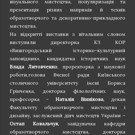
візуального мистецтва, популяризація та
презентація різних напрямів й технік
образотворчого та декоративно-прикладного
мистецтва.
На відкритті виставки з вітальним словом
виступили директорка КЗ КОР
«Вишгородський історико-культурний
заповідник», кандидатка історичних наук
Влада Литовченко
, проректорка з наукової
роботи,голова Вченої ради Київського
столичного університету імені Бориса
Грінченка, докторка філологічних наук,
професорка –
Наталія Віннікова
, декан
Факультету образотворчого мистецтва і
дизайну, заслужений діяч мистецтв України –
Остап Ковальчук
, завідувачка кафедри
образотворчого мистецтва, докторка