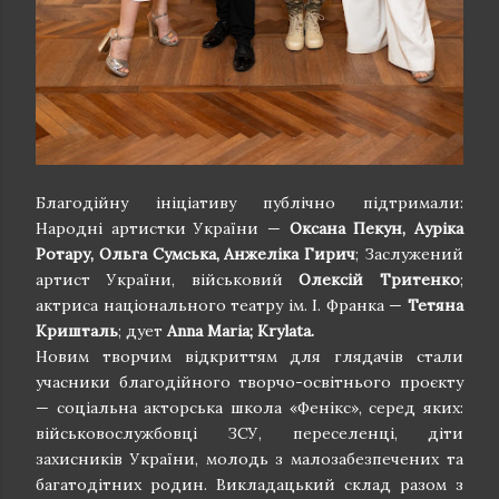
Благодійну ініціативу публічно підтримали:
Народні артистки України —
Оксана Пекун, Ауріка
Ротару, Ольга Сумська, Анжеліка Гирич
; Заслужений
артист України, військовий
Олексій Тритенко
;
актриса національного театру ім. І. Франка —
Тетяна
Кришталь
; дует
Anna Maria; Krylata.
Новим творчим відкриттям для глядачів стали
учасники благодійного творчо-освітнього проєкту
— соціальна акторська школа «Фенікс», серед яких:
військовослужбовці ЗСУ, переселенці, діти
захисників України, молодь з малозабезпечених та
багатодітних родин. Викладацький склад разом з