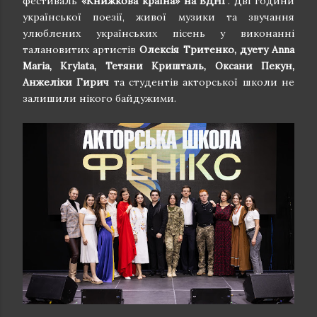
фестиваль
«Книжкова країна» на ВДНГ
. Дві години
української поезії, живої музики та звучання
улюблених українських пісень у виконанні
талановитих артистів
Олексія Тритенко, дуету Anna
Maria, Krylata, Тетяни Кришталь, Оксани Пекун,
Анжеліки Гирич
та студентів акторської школи не
залишили нікого байдужими.