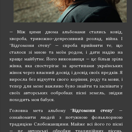
— Між цими двома альбомами стались ковід,
хвороба, тривожно-депресивний розлад, війна. І
“Відгомони степу” — спроба прийняти те, що
сталося зі мною та моїм родом, і дати надію на
краще майбутнє. Його виконавиця — це більш зріла
жінка, яка спостерігає за архетипами українських
жінок через власний досвід і досвід своїх предків. Я
виросла без відчуття свого коріння, роду та мови, і
тепер для мене важливо було знайти та заспівати у
своїх авторських ообробках пісні земель, звідки
походить моя бабуся.
Головна мета альбому “
Відгомони степу
” —
ознайомити людей з потужною фольклорною
традицією Слобожанщини. Майже всі його го пісні
— це авторські обробки традиційних пісень,