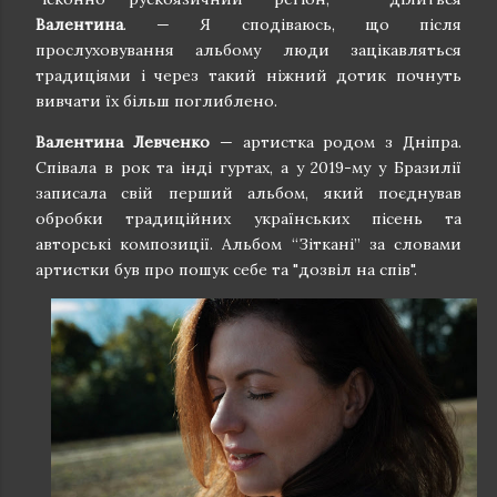
Валентина
. — Я сподіваюсь, що після
прослуховування альбому люди зацікавляться
традиціями і через такий ніжний дотик почнуть
вивчати їх більш поглиблено.
Валентина Левченко
— артистка родом з Дніпра.
Співала в рок та інді гуртах, а у 2019-му у Бразилії
записала свій перший альбом, який поєднував
обробки традиційних українських пісень та
авторські композиції. Альбом “Зіткані” за словами
артистки був про пошук себе та "дозвіл на спів".