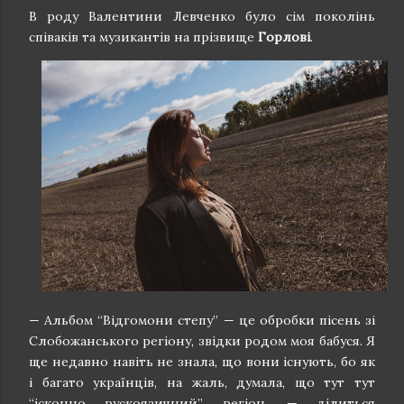
В роду Валентини Левченко було сім поколінь
співаків та музикантів на прізвище
Горлові
.
— Альбом “Відгомони степу” — це обробки пісень зі
Слобожанського регіону, звідки родом моя бабуся. Я
ще недавно навіть не знала, що вони існують, бо як
і багато українців, на жаль, думала, що тут тут
“ісконно рускоязичний” регіон, — ділиться