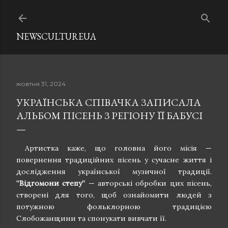
Перейти до основного вмісту
NEWSCULTUREUA
жовтня 31, 2024
УКРАЇНСЬКА СПІВАЧКА ЗАПИСАЛА
АЛЬБОМ ПІСЕНЬ З РЕГІОНУ ЇЇ БАБУСІ
Артистка каже, що головна його місія —
повернення традиційних пісень у сучасне життя і
дослідження української музичної традиції.
“Відгомони степу”
— авторські обробки цих пісень,
створені для того, щоб ознайомити людей з
потужною фольклорною традицією
Слобожанщини та спонукати вивчати її.