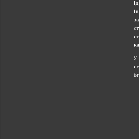
І
І
за
с
с
ка
У
с
ін