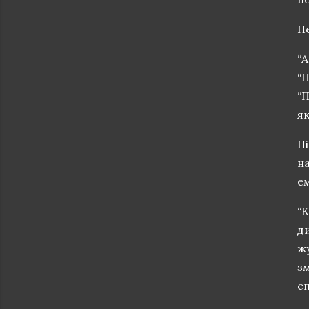
П
“
“
“
як
П
н
ем
“
ди
ж
зм
сп