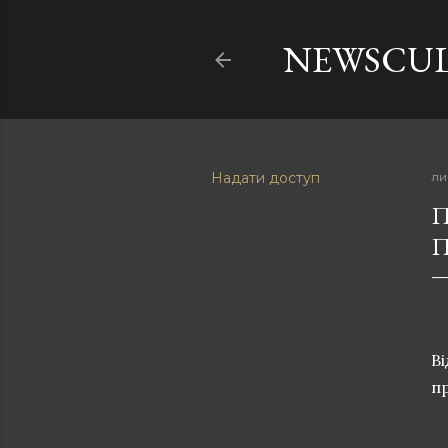
NEWSCU
Надати доступ
ли
П
П
В
п