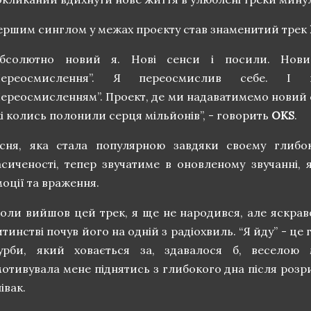
ершим синглом у межах проєкту став знаменитий трек
Абсолютно новий я. Нові сенси і посили. Нови
Переосмислення”. Я переосмислив себе. І
Переосмисленням”. Проект, де ми надаватимемо новий с
і колись полонили серця мільйонів”, - говорить
OKS
.
існя, яка стала популярною завдяки своєму глибок
асиченості, тепер звучатиме в оновленому звучанні, 
оції та враження.
Коли вийшов цей трек, я ще не народився, але яскрав
тинстві почув його на одній з радіохвиль. “Я йду” - ц
урби, який ховається за, здавалося б, веселою 
отивувала мене піднятись з глибокого дна після розрив
івак.