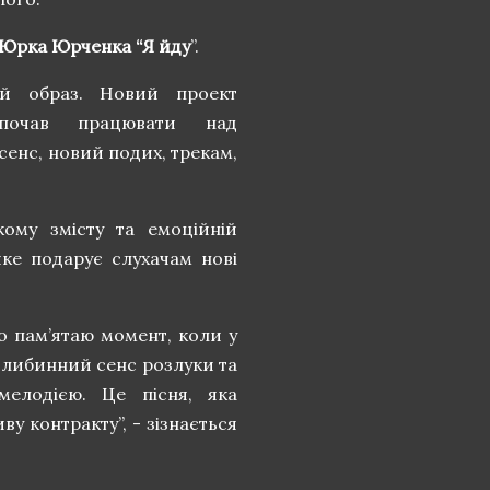
Юрка Юрченка “Я йду
”.
й образ. Новий проект
 почав працювати над
енс, новий подих, трекам,
ому змісту та емоційній
яке подарує слухачам нові
о пам’ятаю момент, коли у
е глибинний сенс розлуки та
мелодією. Це пісня, яка
у контракту”, - зізнається