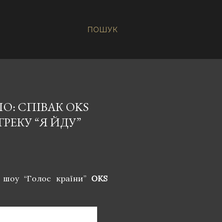
ПОШУК
О: СПІВАК OKS
РЕКУ “Я ЙДУ”
к шоу “Голос країни”
OKS