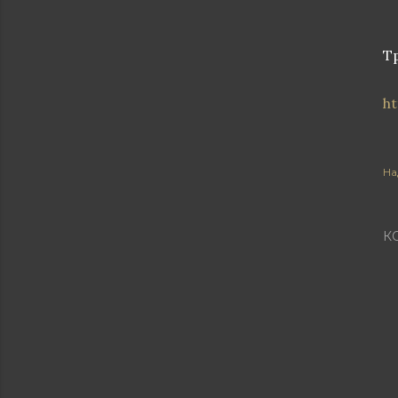
Т
ht
На
К