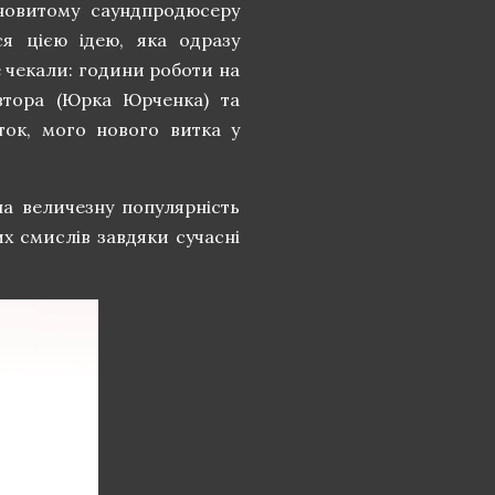
новитому саундпродюсеру
ся цією ідею, яка одразу
не чекали: години роботи на
автора (Юрка Юрченка) та
ток, мого нового витка у
ла величезну популярність
их смислів завдяки сучасні