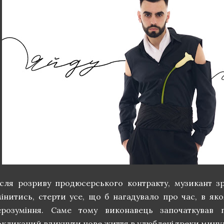
ісля розриву продюсерського контракту, музикант зр
мінитись, стерти усе, що б нагадувало про час, в яко
ерозуміння. Саме тому виконавець започаткував п
окликаний вдихнути нове життя в улюблені треки мину