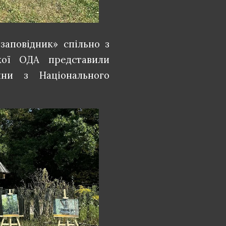
заповідник» спільно з
кої ОДА представили
ини з Національного