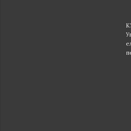
К
У
е
п