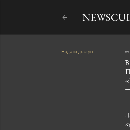
NEWSCU
Надати доступ
ве
В
П
«
Ц
к