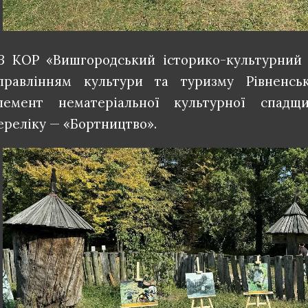
З КОР «Вишгородський історико-культурний 
правлінням культури та туризму Рівненсь
лемент нематеріальної культурної спадщ
ереліку — «Бортництво».