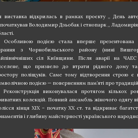
я виставка відкрилась в рамках проєкту ,, День авт
апочаткував Володимир Дзьобак і етнопарк ,, Ладомирія
ласті.
Особливою подією стала вперше презентована р
брання з Чорнобильського району (нині Вишго
айпівнічніших сіл Київщини. Після аварії на ЧАЕС
иселене, що призвело до втрати рідного дому та
ростору поліщуків. Саме тому відтворення строю є
имволічною подією — поверненням пам’яті про традицій
Реконструкція виконувалася протягом кількох рок
риватних колекцій. Повний ансамбль жіночого одягу в
олісся кінця ХІХ – початку ХХ ст. та відкриває багатс
рнаментів і глибину майстерності українського народн