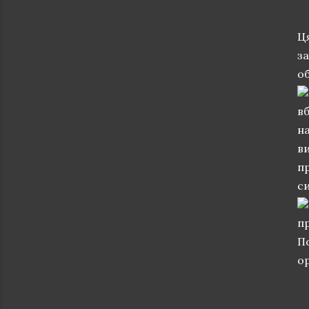
Ц
з
об
в
н
в
п
с
п
П
о