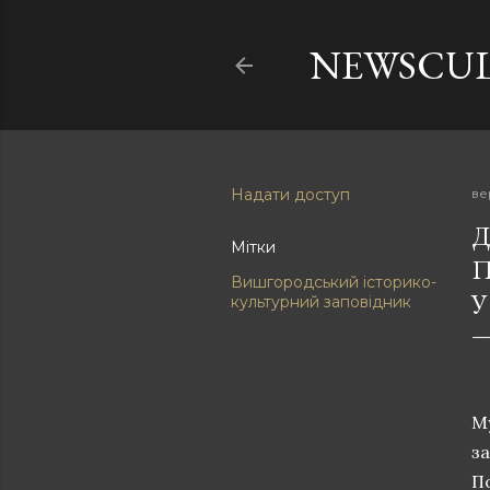
NEWSCU
Надати доступ
ве
Д
Мітки
П
Вишгородський історико-
У
культурний заповідник
М
з
П