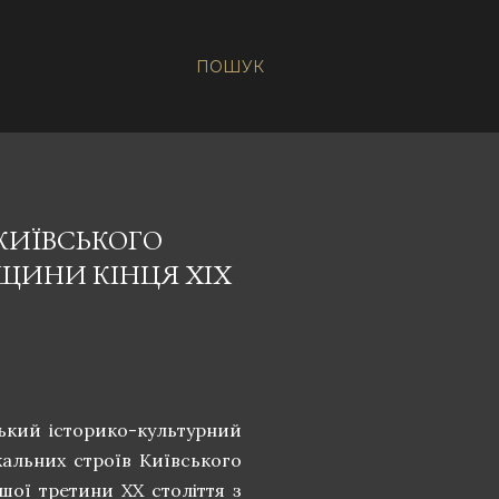
ПОШУК
КИЇВСЬКОГО
ЩИНИ КІНЦЯ ХІХ
ький історико-культурний
кальних строїв Київського
шої третини ХХ століття з