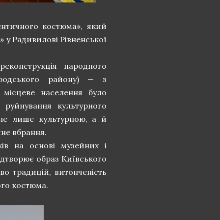
ентичного костюма», який
» у Радивилові Рівненської
еконструкція народного
родського району) — з
 місцеве населення було
 руйнування культурного
 не лише культурною, а й
не вбрання.
ів на основі музейних і
ідтворює образ Київського
тво традицій, витонченість
ого костюма.