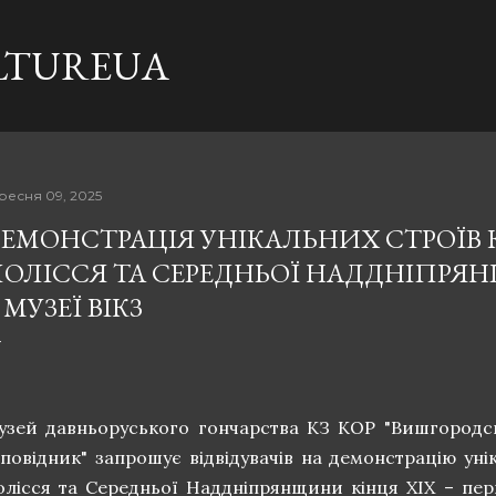
Перейти до основного вмісту
LTUREUA
ресня 09, 2025
ЕМОНСТРАЦІЯ УНІКАЛЬНИХ СТРОЇВ 
ОЛІССЯ ТА СЕРЕДНЬОЇ НАДДНІПРЯН
 МУЗЕЇ ВІКЗ
узей давньоруського гончарства КЗ КОР "Вишгородс
аповідник" запрошує відвідувачів на демонстрацію уні
олісся та Середньої Наддніпрянщини кінця ХІХ – пер