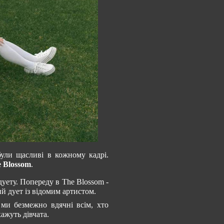
були щасливі в кожному кадрі.
 Blossom
.
уету. Попереду в The Blossom -
ий дует із відомим артистом.
ми безмежно вдячні всім, хто
ажуть дівчата.