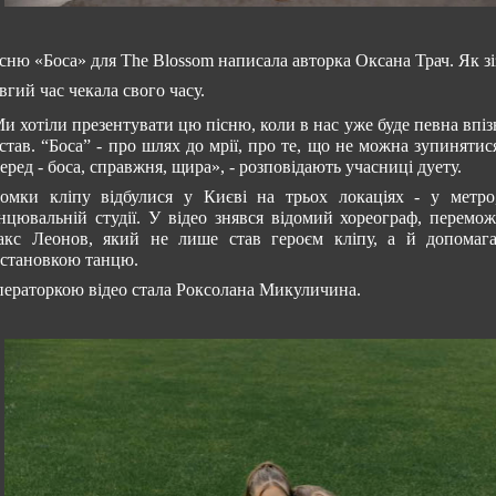
сню «Боса» для The Blossom написала авторка Оксана Трач. Як зі
вгий час чекала свого часу.
и хотіли презентувати цю пісню, коли в нас уже буде певна впіз
став. “Боса” - про шлях до мрії, про те, що не можна зупинятис
еред - боса, справжня, щира», - розповідають учасниці дуету.
омки кліпу відбулися у Києві на трьох локаціях - у метр
нцювальній студії. У відео знявся відомий хореограф, перемож
кс Леонов, який не лише став героєм кліпу, а й допомага
становкою танцю.
ераторкою відео стала Роксолана Микуличина.