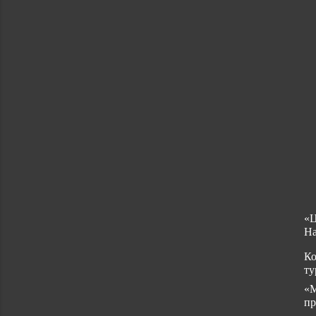
«Ц
На
Ко
ту
«М
пр