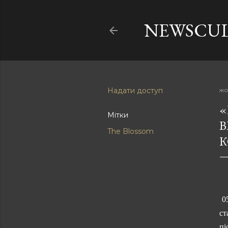
NEWSCU
Надати доступ
жо
«
Мітки
B
The Blossom
К
0
ст
пі