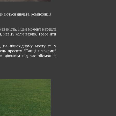
знаються дівчата, композиція
наваність. І цей момент нарешті
я, навіть коли важко. Треба йти
о, на пішохідному мосту та у
ець проєкту “Танці з зірками”
в дівчатам під час зйомок із