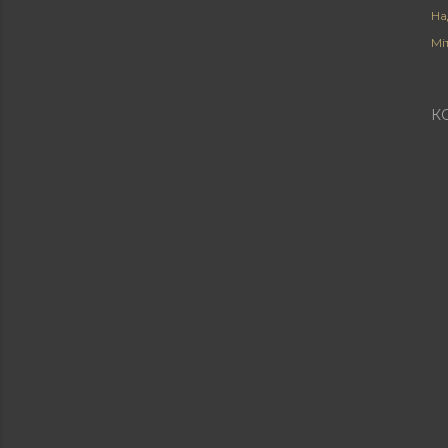
На
Мі
К