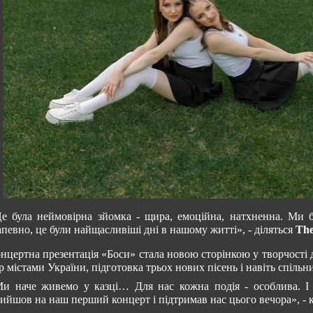
е була неймовірна зйомка - щира, емоційна, натхненна. Ми 
певно, це були найщасливіші дні в нашому житті», - діляться
The
нцертна презентація «Боси» стала новою сторінкою у творчості д
р містами України, підготовка трьох нових пісень і навіть спільн
и наче живемо у казці… Для нас кожна подія - особлива. І 
ийшов на наш перший концерт і підтримав нас цього вечора», - к