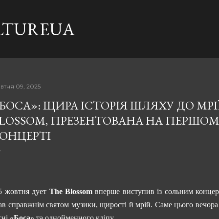
Перейти до основного вмісту
LTUREUA
втня 09, 2025
БОСА»: ЩИРА ІСТОРІЯ ШЛЯХУ ДО МРІЇ
LOSSOM, ПРЕЗЕНТОВАНА НА ПЕРШО
ОНЦЕРТІ
5 жовтня дует
The Blossom
вперше виступив із сольним концерт
ав справжнім святом музики, щирості й мрій. Саме цього вечора 
сні «
Боса
» та однойменного кліпу.