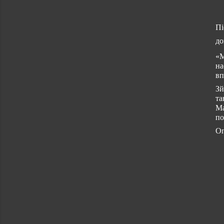
Пі
до
«М
на
вп
Зй
та
Ма
по
Оп